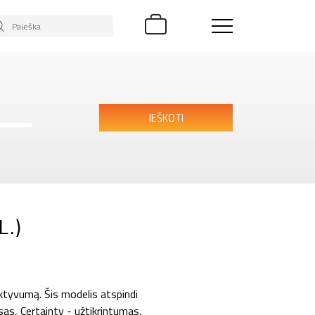
IEŠKOTI
.)
yvumą. Šis modelis atspindi
s, Certainty - užtikrintumas,