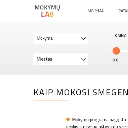
MOKYMAI
PATA
KAINA
Mokymai
Miestas
0
KAIP MOKOSI SMEGENYS
Mokymų programa pagrįsta S
penkis smegenų aktyvumo veiksn