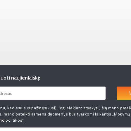
oti naujienlaiškį:
N
inu, kad esu susipažinęs(-usi), jog, siekiant atsakyti į šią mano patei
ą, mano pateikti asmens duomenys bus tvarkomi laikantis „Mokymų
mo politikos"