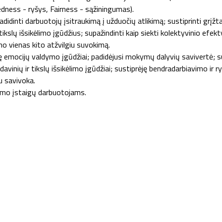
ness - ryšys, Fairness - sąžiningumas).
idinti darbuotojų įsitraukimą į užduočių atlikimą; sustiprinti grįžt
r tikslų išsikėlimo įgūdžius; supažindinti kaip siekti kolektyvinio efe
o vienas kito atžvilgiu suvokimą.
ję emocijų valdymo įgūdžiai; padidėjusi mokymų dalyvių savivertė; 
davinių ir tikslų išsikėlimo įgūdžiai; sustiprėję bendradarbiavimo ir 
u savivoka.
etimo įstaigų darbuotojams.