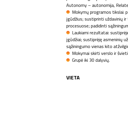
Autonomy – autonomija, Related
Mokymų programos tikslai: pad
įgūdžius; sustiprinti uždavinių i
procesuose; padidinti sąžiningum
Laukiami rezultatai: sustiprė
įgūdžiai; sustiprėję asmeninių už
sąžiningumo vienas kito atžvilgi
Mokymai skirti verslo ir švi
Grupė iki 30 dalyvių.
VIETA