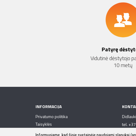
Patyrę dėstyt
Vidutinė dėstytojo pa
10 metų
INFORMACIJA
KONTA
Privatumo politika
Didlauki
Taisyklės
tel. +3
Kontaktai
el. p.
in
Informuojame, kad šioje svetainėje naudojami slapukai (an