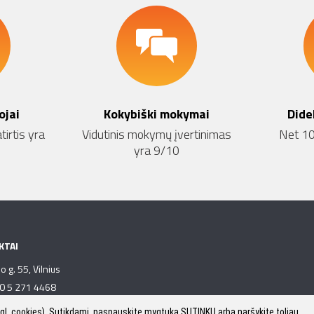
ojai
Kokybiški mokymai
Dide
tirtis yra
Vidutinis mokymų įvertinimas
Net 10
yra 9/10
KTAI
o g. 55, Vilnius
70 5 271 4468
fo@mokymulab.eu
gl. cookies). Sutikdami, paspauskite mygtuką SUTINKU arba naršykite toliau.