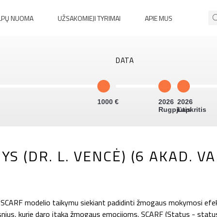
LPŲ NUOMA
UŽSAKOMIEJI TYRIMAI
APIE MUS
DATA
1000
2026
2026
Rugpjūtis
Lapkritis
 (DR. L. VENCĖ) (6 AKAD. VAL
CARF modelio taikymu siekiant padidinti žmogaus mokymosi efekt
ius, kurie daro įtaką žmogaus emocijoms. SCARF (Status - statusa