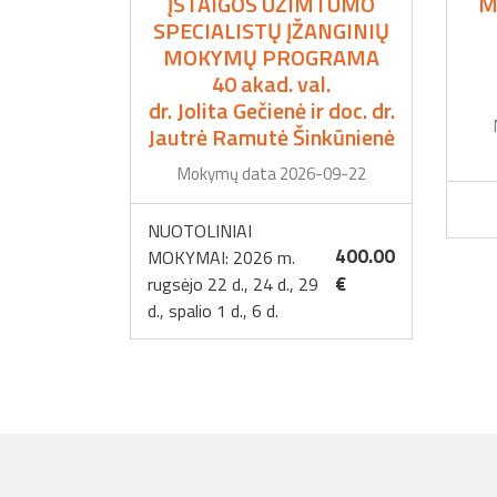
ĮSTAIGOS UŽIMTUMO
M
SPECIALISTŲ ĮŽANGINIŲ
MOKYMŲ PROGRAMA
40 akad. val.
dr. Jolita Gečienė ir doc. dr.
Jautrė Ramutė Šinkūnienė
Mokymų data 2026-09-22
NUOTOLINIAI
400.00
MOKYMAI: 2026 m.
€
rugsėjo 22 d., 24 d., 29
d., spalio 1 d., 6 d.