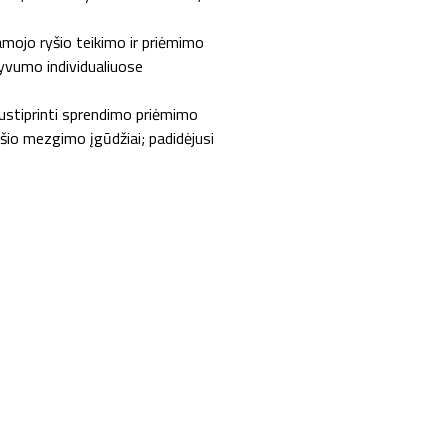
amojo ryšio teikimo ir priėmimo
ktyvumo individualiuose
sustiprinti sprendimo priėmimo
ryšio mezgimo įgūdžiai; padidėjusi