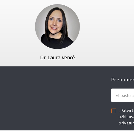
Dr. Laura Vencė
Prenumeru
„Patvirt
užklaus
privatu