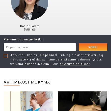
Doc. dr. Loreta
Šaltinytė
Prenumeruoti naujienlaiškį:
NORIU
„Patvirtinu, kad esu susipažinęs(-usi), jog, siekiant atsakyti į šią
mano pateiktą užklausą, mano pateikti asmens duomenys bus
tvarkomi laikantis „Mokymų LAB"
privatumo politikos"
ARTIMIAUSI MOKYMAI