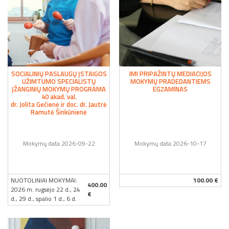
SOCIALINIŲ PASLAUGŲ ĮSTAIGOS
IMI PRIPAŽINTŲ MEDIACIJOS
UŽIMTUMO SPECIALISTŲ
MOKYMŲ PRADEDANTIEMS
ĮŽANGINIŲ MOKYMŲ PROGRAMA
EGZAMINAS
40 akad. val.
dr. Jolita Gečienė ir doc. dr. Jautrė
Ramutė Šinkūnienė
Mokymų data 2026-09-22
Mokymų data 2026-10-17
NUOTOLINIAI MOKYMAI:
100.00 €
400.00
2026 m. rugsėjo 22 d., 24
€
d., 29 d., spalio 1 d., 6 d.