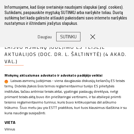
Informuojame, kad šioje svetainėje naudojami slapukai (angl. cookies).
Sutikdami, paspauskite mygtuką SUTINKU arba naršykite toliau. Duotą
sutikimą bet kada galėsite atšaukti pakeisdami savo interneto naršyklės
nustatymus ir ištrindami įrašytus slapukus.
FILTRAS
SUTINKU
Daugiau
LAISVO ASMENŲ JUDĖJIMO ES TEISĖJE
AKTUALIJOS (DOC. DR. L. ŠALTINYTĖ) (4 AKAD.
VAL.)
Mokymų aktualumas advokato ir advokato padėjėjo veiklai
Laisvas asmenų judėjimas - viena daugiausia diskusijų keliančių ES teisės
temų. Didelės įtakos šios temos reglamentavimui turėjo ES pilietybės
institutas, tačiau antriniai teisės aktai, ypatingai paslaugų direktyva, netgi
priimant teisės aktą buvo itin prieštaringai vertinami, ir tai atsiliepė priimti
teisinio reglamentavimo turiniui, kuris buvo kritikuojamas dėl aiškumo
trūkumo. Šiuo metu jau yra ESTT praktikos, kuri tuos klausimus išaiškina ir su
kuria naudinga susipažinti.
VIETA
Vilnius