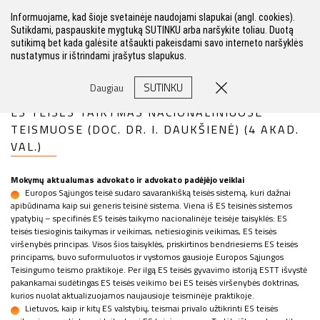
Informuojame, kad šioje svetainėje naudojami slapukai (angl. cookies).
Sutikdami, paspauskite mygtuką SUTINKU arba naršykite toliau. Duotą
sutikimą bet kada galėsite atšaukti pakeisdami savo interneto naršyklės
nustatymus ir ištrindami įrašytus slapukus.
FILTRAS
SUTINKU
Daugiau
ES TEISĖS TAIKYMAS NACIONALINIUOSE
TEISMUOSE (DOC. DR. I. DAUKŠIENĖ) (4 AKAD.
VAL.)
Mokymų aktualumas advokato ir advokato padėjėjo veiklai
Europos Sąjungos teisė sudaro savarankišką teisės sistemą, kuri dažnai
apibūdinama kaip sui generis teisinė sistema. Viena iš ES teisinės sistemos
ypatybių – specifinės ES teisės taikymo nacionalinėje teisėje taisyklės: ES
teisės tiesioginis taikymas ir veikimas, netiesioginis veikimas, ES teisės
viršenybės principas. Visos šios taisyklės, priskirtinos bendriesiems ES teisės
principams, buvo suformuluotos ir vystomos gausioje Europos Sąjungos
Teisingumo teismo praktikoje. Per ilgą ES teisės gyvavimo istoriją ESTT išvystė
pakankamai sudėtingas ES teisės veikimo bei ES teisės viršenybės doktrinas,
kurios nuolat aktualizuojamos naujausioje teisminėje praktikoje.
Lietuvos, kaip ir kitų ES valstybių, teismai privalo užtikrinti ES teisės