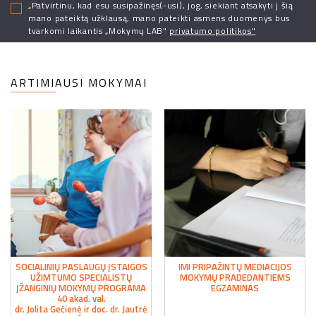
„Patvirtinu, kad esu susipažinęs(-usi), jog, siekiant atsakyti į šią
mano pateiktą užklausą, mano pateikti asmens duomenys bus
tvarkomi laikantis „Mokymų LAB"
privatumo politikos"
ARTIMIAUSI MOKYMAI
SOCIALINIŲ PASLAUGŲ ĮSTAIGOS
IMI PRIPAŽINTŲ MEDIACIJOS
UŽIMTUMO SPECIALISTŲ
MOKYMŲ PRADEDANTIEMS
ĮŽANGINIŲ MOKYMŲ PROGRAMA
EGZAMINAS
40 akad. val.
dr. Jolita Gečienė ir doc. dr. Jautrė