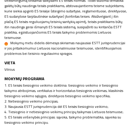
veiksmingumą tinkamai taikydami ES teisės normas. Todėl siūloma tematika
galėtų būtų naudinga teisės praktikams, atstovaujantiems teisme subjektams,
kurie siekia apginti ES teisėje (steigimo sutartyse, reglamentuose, direktyvose,
ES sudarytose tarptautinėse sutartyse) įtvirtintas teises. Atsižvelgiant į itin
plačią ES teisės reguliuojamų teisinių santykių apimtį, teisės praktikams būtų
itin naudinga gerai išmanyti ES teisės sistemą, susipažinti su kintančia ESTT
praktika, egzistuojančiomis ES teisės taikymo problemomis Lietuvos
teismuose.
Mokymų metu didelis dėmesys skiriamas naujausiai ESTT jurisprudencijai
ir jos pritaikomumui Lietuvos nacionaliniuose teismuose, identifikuojamos
problemos bei teisinio reguliavimo spragos.
VIETA
Vilnius
MOKYMŲ PROGRAMA
1. ES teisės tiesioginio veikimo doktrina: tiesioginio veikimo ir tiesioginio
taikymo atribojimas, vertikalus ir horizontalus tiesioginis veikimas, klasikinės
tiesioginio veikimo sąlygos, direktyvos tiesioginio veikimo specifika;
2. Netiesioginio veikimo principas;
3. Naujausia ESTT jurisprudencija dėl ES teisės tiesioginio veikimo;
4. Tiesioginio ir netiesioginio veikimų principų taikymas Lietuvos teismuose;
5. ES teisės viršenybės principas: sąvoka, taikymo problematika, sąveika su
tiesioginio veikimo principu.