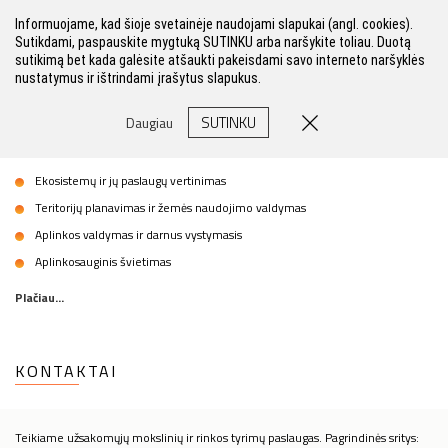
Informuojame, kad šioje svetainėje naudojami slapukai (angl. cookies).
Sutikdami, paspauskite mygtuką SUTINKU arba naršykite toliau. Duotą
sutikimą bet kada galėsite atšaukti pakeisdami savo interneto naršyklės
nustatymus ir ištrindami įrašytus slapukus.
APLINKOS VALDYMO LABORATORIJA
SUTINKU
Daugiau
Prioritetinės kryptys:
Ekosistemų ir jų paslaugų vertinimas
Teritorijų planavimas ir žemės naudojimo valdymas
Aplinkos valdymas ir darnus vystymasis
Aplinkosauginis švietimas
Plačiau...
KONTAKTAI
Teikiame užsakomųjų mokslinių ir rinkos tyrimų paslaugas. Pagrindinės sritys: