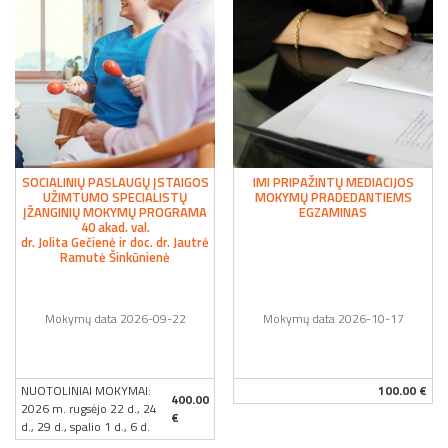
SOCIALINIŲ PASLAUGŲ ĮSTAIGOS
IMI PRIPAŽINTŲ MEDIACIJOS
UŽIMTUMO SPECIALISTŲ
MOKYMŲ PRADEDANTIEMS
ĮŽANGINIŲ MOKYMŲ PROGRAMA
EGZAMINAS
40 akad. val.
dr. Jolita Gečienė ir doc. dr. Jautrė
Ramutė Šinkūnienė
Mokymų data 2026-09-22
Mokymų data 2026-10-17
NUOTOLINIAI MOKYMAI:
100.00 €
400.00
2026 m. rugsėjo 22 d., 24
€
d., 29 d., spalio 1 d., 6 d.