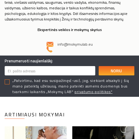
teisė, viešasis valdymas, saugumas, verslo vadyba, ekonomika, finansų
valdymas, užsienio kalbos, mediacija ir taikus konfliktų sprendimas,
psichologoja, edukologija ir kitos kryptys. Dėl išsamesnės informacijos apie
užsakomuosius tyrimus krepkitės į Žinių ir technologijų perdavimo skyrių.
Ekspertinės veiklos ir mokymų skyrius
info@mokymulab.eu
Prenumeruoti naujienlaiškį:
NORIU
„Patvirtinu, kad esu susipažinęs(-usi), jog, siekiant atsakyti į šią
mano pateiktą užklausą, mano pateikti asmens duomenys bus
tvarkomi laikantis „Mokymų LAB"
privatumo politikos"
ARTIMIAUSI MOKYMAI