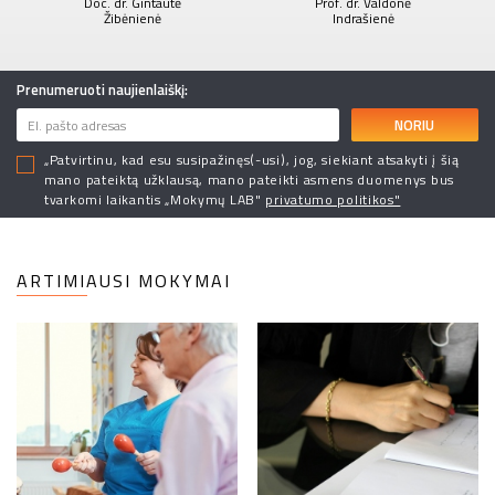
Doc. dr. Gintautė
Prof. dr. Valdonė
Žibėnienė
Indrašienė
Prenumeruoti naujienlaiškį:
NORIU
„Patvirtinu, kad esu susipažinęs(-usi), jog, siekiant atsakyti į šią
mano pateiktą užklausą, mano pateikti asmens duomenys bus
tvarkomi laikantis „Mokymų LAB"
privatumo politikos"
ARTIMIAUSI MOKYMAI