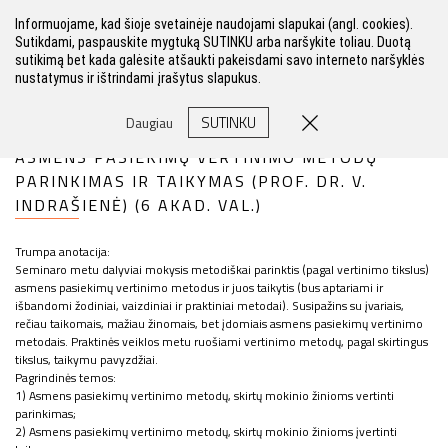
Informuojame, kad šioje svetainėje naudojami slapukai (angl. cookies).
Sutikdami, paspauskite mygtuką SUTINKU arba naršykite toliau. Duotą
sutikimą bet kada galėsite atšaukti pakeisdami savo interneto naršyklės
nustatymus ir ištrindami įrašytus slapukus.
FILTRAS
SUTINKU
Daugiau
ASMENS PASIEKIMŲ VERTINIMO METODŲ
PARINKIMAS IR TAIKYMAS (PROF. DR. V.
INDRAŠIENĖ) (6 AKAD. VAL.)
Trumpa anotacija:
Seminaro metu dalyviai mokysis metodiškai parinktis (pagal vertinimo tikslus)
asmens pasiekimų vertinimo metodus ir juos taikytis (bus aptariami ir
išbandomi žodiniai, vaizdiniai ir praktiniai metodai). Susipažins su įvariais,
rečiau taikomais, mažiau žinomais, bet įdomiais asmens pasiekimų vertinimo
metodais. Praktinės veiklos metu ruošiami vertinimo metodų, pagal skirtingus
tikslus, taikymu pavyzdžiai.
Pagrindinės temos:
1) Asmens pasiekimų vertinimo metodų, skirtų mokinio žinioms vertinti
parinkimas;
2) Asmens pasiekimų vertinimo metodų, skirtų mokinio žinioms įvertinti