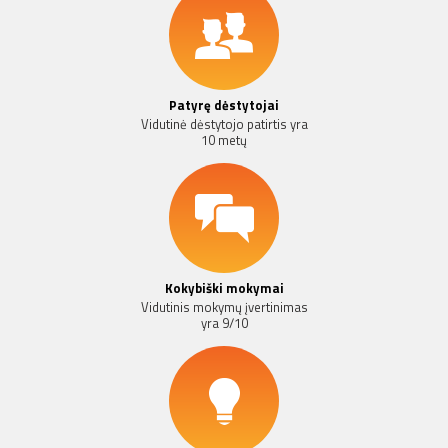
Patyrę dėstytojai
Vidutinė dėstytojo patirtis yra
10 metų
Kokybiški mokymai
Vidutinis mokymų įvertinimas
yra 9/10