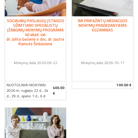
SOCIALINIŲ PASLAUGŲ ĮSTAIGOS
IMI PRIPAŽINTŲ MEDIACIJOS
UŽIMTUMO SPECIALISTŲ
MOKYMŲ PRADEDANTIEMS
ĮŽANGINIŲ MOKYMŲ PROGRAMA
EGZAMINAS
40 akad. val.
dr. Jolita Gečienė ir doc. dr. Jautrė
Ramutė Šinkūnienė
Mokymų data 2026-09-22
Mokymų data 2026-10-17
NUOTOLINIAI MOKYMAI:
100.00 €
400.00
2026 m. rugsėjo 22 d., 24
€
d., 29 d., spalio 1 d., 6 d.