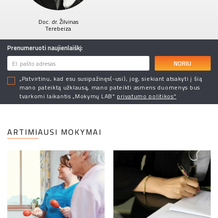
Doc. dr. Žilvinas
Terebeiza
Prenumeruoti naujienlaiškį:
NORIU
„Patvirtinu, kad esu susipažinęs(-usi), jog, siekiant atsakyti į šią
mano pateiktą užklausą, mano pateikti asmens duomenys bus
tvarkomi laikantis „Mokymų LAB"
privatumo politikos"
ARTIMIAUSI MOKYMAI