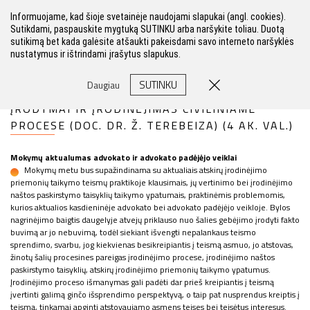
Informuojame, kad šioje svetainėje naudojami slapukai (angl. cookies).
Sutikdami, paspauskite mygtuką SUTINKU arba naršykite toliau. Duotą
sutikimą bet kada galėsite atšaukti pakeisdami savo interneto naršyklės
nustatymus ir ištrindami įrašytus slapukus.
FILTRAS
SUTINKU
Daugiau
ĮRODYMAI IR ĮRODINĖJIMAS CIVILINIAME
PROCESE (DOC. DR. Ž. TEREBEIZA) (4 AK. VAL.)
Mokymų aktualumas advokato ir advokato padėjėjo veiklai
Mokymų metu bus supažindinama su aktualiais atskirų įrodinėjimo
priemonių taikymo teismų praktikoje klausimais, jų vertinimo bei įrodinėjimo
naštos paskirstymo taisyklių taikymo ypatumais, praktinėmis problemomis,
kurios aktualios kasdieninėje advokato bei advokato padėjėjo veikloje. Bylos
nagrinėjimo baigtis daugelyje atvejų priklauso nuo šalies gebėjimo įrodyti fakto
buvimą ar jo nebuvimą, todėl siekiant išvengti nepalankaus teismo
sprendimo, svarbu, jog kiekvienas besikreipiantis į teismą asmuo, jo atstovas,
žinotų šalių procesines pareigas įrodinėjimo procese, įrodinėjimo naštos
paskirstymo taisyklių, atskirų įrodinėjimo priemonių taikymo ypatumus.
Įrodinėjimo proceso išmanymas gali padėti dar prieš kreipiantis į teismą
įvertinti galimą ginčo išsprendimo perspektyvą, o taip pat nusprendus kreiptis į
teismą, tinkamai apginti atstovaujamo asmens teises bei teisėtus interesus.