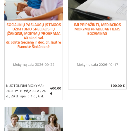
SOCIALINIŲ PASLAUGŲ ĮSTAIGOS
IMI PRIPAŽINTŲ MEDIACIJOS
UŽIMTUMO SPECIALISTŲ
MOKYMŲ PRADEDANTIEMS
ĮŽANGINIŲ MOKYMŲ PROGRAMA
EGZAMINAS
40 akad. val.
dr. Jolita Gečienė ir doc. dr. Jautrė
Ramutė Šinkūnienė
Mokymų data 2026-09-22
Mokymų data 2026-10-17
NUOTOLINIAI MOKYMAI:
100.00 €
400.00
2026 m. rugsėjo 22 d., 24
€
d., 29 d., spalio 1 d., 6 d.