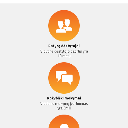
Patyrę dėstytojai
Vidutinė dėstytojo patirtis yra
10 metų
Kokybiški mokymai
Vidutinis mokymų įvertinimas
yra 9/10