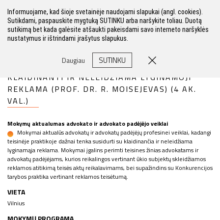
Informuojame, kad šioje svetainėje naudojami slapukai (angl. cookies).
Sutikdami, paspauskite mygtuką SUTINKU arba naršykite toliau. Duotą
sutikimą bet kada galėsite atšaukti pakeisdami savo interneto naršyklės
nustatymus ir ištrindami įrašytus slapukus.
FILTRAS
SUTINKU
Daugiau
KLAIDINANTI IR NELEIDŽIAMA LYGINAMOJI
REKLAMA (PROF. DR. R. MOISEJEVAS) (4 AK.
VAL.)
Mokymų aktualumas advokato ir advokato padėjėjo veiklai
Mokymai aktualūs advokatų ir advokatų padėjėjų profesinei veiklai, kadangi
teisinėje praktikoje dažnai tenka susidurti su klaidinančia ir neleidžiama
lyginamąja reklama. Mokymai įgalins perimti teisines žinias advokatams ir
advokatų padėjėjams, kurios reikalingos vertinant ūkio subjektų skleidžiamos
reklamos atitikimą teisės aktų reikalavimams, bei supažindins su Konkurencijos
tarybos praktika vertinant reklamos teisėtumą.
VIETA
Vilnius
MOKYMŲ PROGRAMA