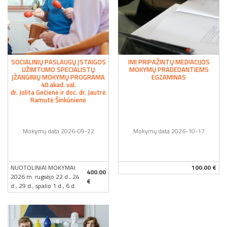
SOCIALINIŲ PASLAUGŲ ĮSTAIGOS
IMI PRIPAŽINTŲ MEDIACIJOS
UŽIMTUMO SPECIALISTŲ
MOKYMŲ PRADEDANTIEMS
ĮŽANGINIŲ MOKYMŲ PROGRAMA
EGZAMINAS
40 akad. val.
dr. Jolita Gečienė ir doc. dr. Jautrė
Ramutė Šinkūnienė
Mokymų data 2026-09-22
Mokymų data 2026-10-17
NUOTOLINIAI MOKYMAI:
100.00 €
400.00
2026 m. rugsėjo 22 d., 24
€
d., 29 d., spalio 1 d., 6 d.