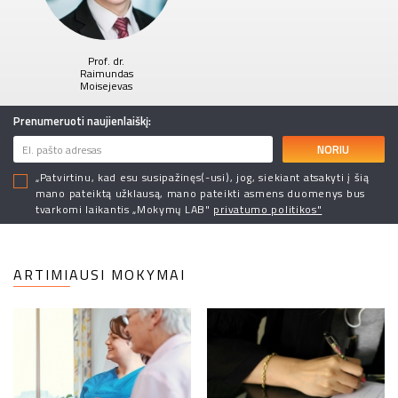
Prof. dr.
Raimundas
Moisejevas
Prenumeruoti naujienlaiškį:
NORIU
„Patvirtinu, kad esu susipažinęs(-usi), jog, siekiant atsakyti į šią
mano pateiktą užklausą, mano pateikti asmens duomenys bus
tvarkomi laikantis „Mokymų LAB"
privatumo politikos"
ARTIMIAUSI MOKYMAI