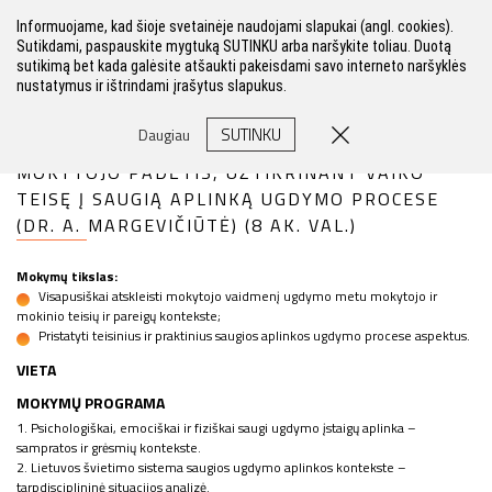
Informuojame, kad šioje svetainėje naudojami slapukai (angl. cookies).
Sutikdami, paspauskite mygtuką SUTINKU arba naršykite toliau. Duotą
sutikimą bet kada galėsite atšaukti pakeisdami savo interneto naršyklės
nustatymus ir ištrindami įrašytus slapukus.
FILTRAS
SUTINKU
Daugiau
MOKYTOJO PADĖTIS, UŽTIKRINANT VAIKO
TEISĘ Į SAUGIĄ APLINKĄ UGDYMO PROCESE
(DR. A. MARGEVIČIŪTĖ) (8 AK. VAL.)
Mokymų tikslas:
Visapusiškai atskleisti mokytojo vaidmenį ugdymo metu mokytojo ir
mokinio teisių ir pareigų kontekste;
Pristatyti teisinius ir praktinius saugios aplinkos ugdymo procese aspektus.
VIETA
MOKYMŲ PROGRAMA
1. Psichologiškai, emociškai ir fiziškai saugi ugdymo įstaigų aplinka –
sampratos ir grėsmių kontekste.
2. Lietuvos švietimo sistema saugios ugdymo aplinkos kontekste –
tarpdisciplininė situacijos analizė.