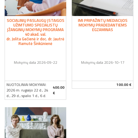
SOCIALINIŲ PASLAUGŲ ĮSTAIGOS
IMI PRIPAŽINTŲ MEDIACIJOS
UŽIMTUMO SPECIALISTŲ
MOKYMŲ PRADEDANTIEMS
ĮŽANGINIŲ MOKYMŲ PROGRAMA
EGZAMINAS
40 akad. val.
dr. Jolita Gečienė ir doc. dr. Jautrė
Ramutė Šinkūnienė
Mokymų data 2026-09-22
Mokymų data 2026-10-17
NUOTOLINIAI MOKYMAI:
100.00 €
400.00
2026 m. rugsėjo 22 d., 24
€
d., 29 d., spalio 1 d., 6 d.