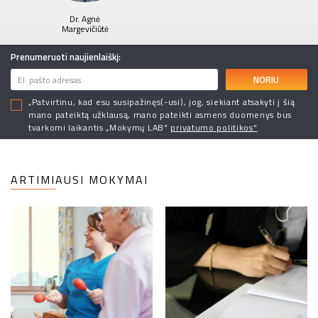
Dr. Agnė
Margevičiūtė
Prenumeruoti naujienlaiškį:
NORIU
„Patvirtinu, kad esu susipažinęs(-usi), jog, siekiant atsakyti į šią
mano pateiktą užklausą, mano pateikti asmens duomenys bus
tvarkomi laikantis „Mokymų LAB"
privatumo politikos"
ARTIMIAUSI MOKYMAI