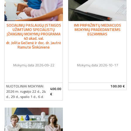
SOCIALINIŲ PASLAUGŲ ĮSTAIGOS
IMI PRIPAŽINTŲ MEDIACIJOS
UŽIMTUMO SPECIALISTŲ
MOKYMŲ PRADEDANTIEMS
ĮŽANGINIŲ MOKYMŲ PROGRAMA
EGZAMINAS
40 akad. val.
dr. Jolita Gečienė ir doc. dr. Jautrė
Ramutė Šinkūnienė
Mokymų data 2026-09-22
Mokymų data 2026-10-17
NUOTOLINIAI MOKYMAI:
100.00 €
400.00
2026 m. rugsėjo 22 d., 24
€
d., 29 d., spalio 1 d., 6 d.