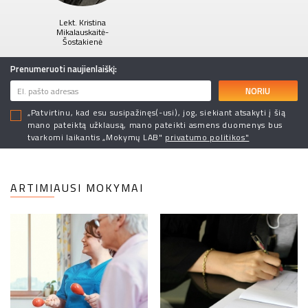
Lekt. Kristina
Mikalauskaitė-
Šostakienė
Prenumeruoti naujienlaiškį:
NORIU
„Patvirtinu, kad esu susipažinęs(-usi), jog, siekiant atsakyti į šią
mano pateiktą užklausą, mano pateikti asmens duomenys bus
tvarkomi laikantis „Mokymų LAB"
privatumo politikos"
ARTIMIAUSI MOKYMAI