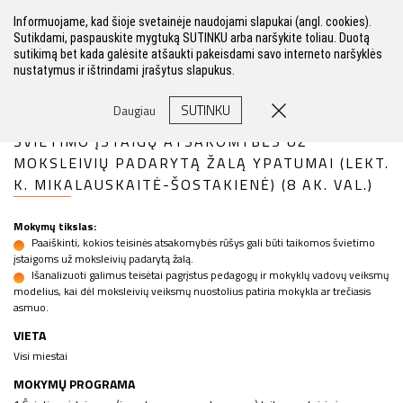
Informuojame, kad šioje svetainėje naudojami slapukai (angl. cookies).
Sutikdami, paspauskite mygtuką SUTINKU arba naršykite toliau. Duotą
sutikimą bet kada galėsite atšaukti pakeisdami savo interneto naršyklės
nustatymus ir ištrindami įrašytus slapukus.
FILTRAS
SUTINKU
Daugiau
ŠVIETIMO ĮSTAIGŲ ATSAKOMYBĖS UŽ
MOKSLEIVIŲ PADARYTĄ ŽALĄ YPATUMAI (LEKT.
K. MIKALAUSKAITĖ-ŠOSTAKIENĖ) (8 AK. VAL.)
Mokymų tikslas:
Paaiškinti, kokios teisinės atsakomybės rūšys gali būti taikomos švietimo
įstaigoms už moksleivių padarytą žalą.
Išanalizuoti galimus teisėtai pagrįstus pedagogų ir mokyklų vadovų veiksmų
modelius, kai dėl moksleivių veiksmų nuostolius patiria mokykla ar trečiasis
asmuo.
VIETA
Visi miestai
MOKYMŲ PROGRAMA