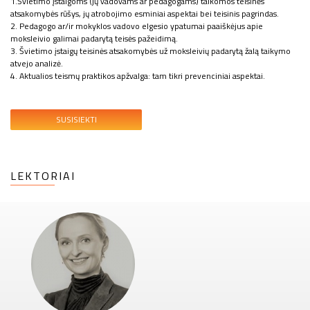
1.Švietimo įstaigoms (jų vadovams ar pedagogams) taikomos teisinės
atsakomybės rūšys, jų atrobojimo esminiai aspektai bei teisinis pagrindas.
2. Pedagogo ar/ir mokyklos vadovo elgesio ypatumai paaiškėjus apie
moksleivio galimai padarytą teisės pažeidimą.
3. Švietimo įstaigų teisinės atsakomybės už moksleivių padarytą žalą taikymo
atvejo analizė.
4. Aktualios teismų praktikos apžvalga: tam tikri prevenciniai aspektai.
SUSISIEKTI
LEKTORIAI