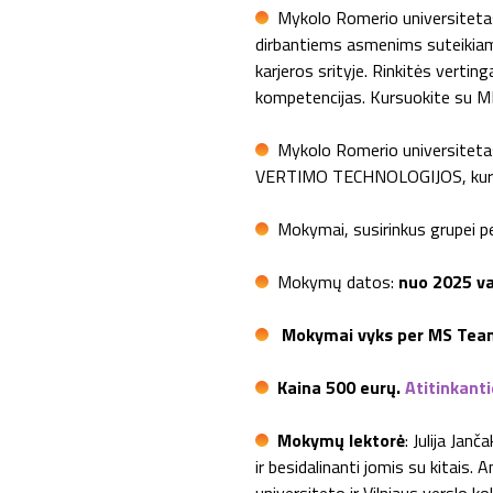
Mykolo Romerio universitetas
dirbantiems asmenims suteikiama
karjeros srityje. Rinkitės verti
kompetencijas. Kursuokite su M
Mykolo Romerio universiteta
VERTIMO TECHNOLOGIJOS, kurią 
Mokymai, susirinkus grupei p
Mokymų datos:
nuo 2025 vas
Mokymai vyks per MS Tea
Kaina 500 eurų.
Atitinkant
Mokymų lektorė
: Julija Janč
ir besidalinanti jomis su kitais.