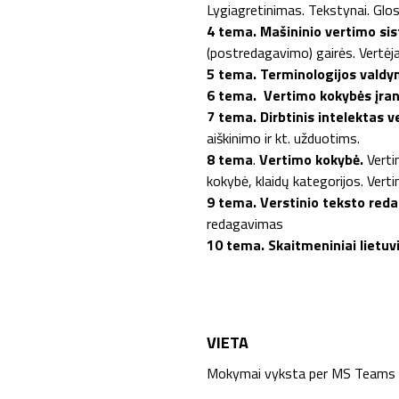
Lygiagretinimas. Tekstynai. Glos
4 tema.
Mašininio vertimo si
(postredagavimo) gairės. Vertėja
5 tema. Terminologijos valdy
6 tema.
Vertimo kokybės įran
7 tema. Dirbtinis intelektas v
aiškinimo ir kt. užduotims.
8 tema
.
Vertimo kokybė.
Verti
kokybė, klaidų kategorijos. Vert
9 tema. Verstinio teksto red
redagavimas
10 tema.
Skaitmeniniai lietuvi
VIETA
Mokymai vyksta per MS Teams 