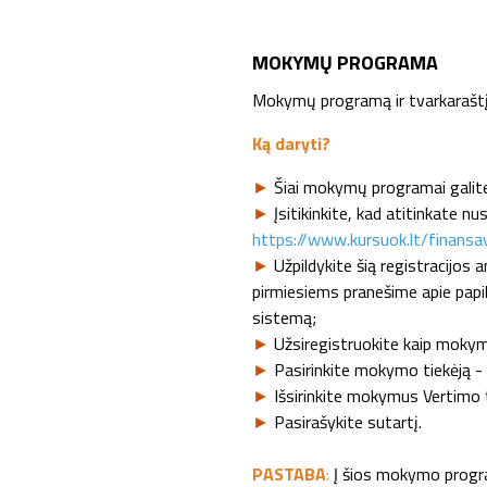
MOKYMŲ PROGRAMA
Mokymų programą ir tvarkaraštį 
Ką daryti?
►
Šiai mokymų programai galite
►
Įsitikinkite, kad atitinkate n
https://www.kursuok.lt/finansa
►
Užpildykite šią registracijos
pirmiesiems pranešime apie papi
sistemą;
►
Užsiregistruokite kaip mokym
►
Pasirinkite mokymo tiekėją -
►
Išsirinkite mokymus Vertimo 
►
Pasirašykite sutartį.
PASTABA
:
Į šios mokymo progra