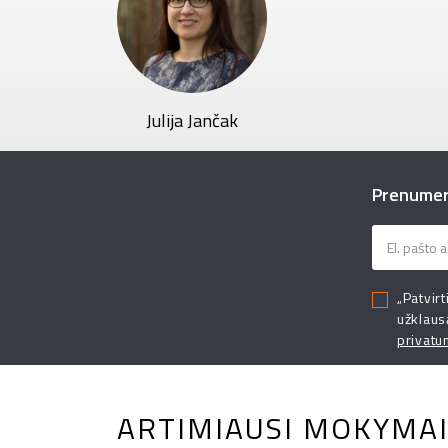
Julija Jančak
Prenumeru
„Patvirt
užklaus
privatu
ARTIMIAUSI MOKYMA