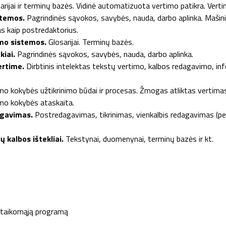
arijai ir terminų bazės. Vidinė automatizuota vertimo patikra. Verti
stemos.
Pagrindinės sąvokos, savybės, nauda, darbo aplinka. Mašin
s kaip postredaktorius.
mo sistemos.
Glosarijai. Terminų bazės.
kiai.
Pagrindinės sąvokos, savybės, nauda, darbo aplinka.
ertime.
Dirbtinis intelektas tekstų vertimo, kalbos redagavimo, in
mo kokybės užtikrinimo būdai ir procesas. Žmogas atliktas vertimas 
imo kokybės ataskaita.
agavimas.
Postredagavimas, tikrinimas, vienkalbis redagavimas (perž
ų kalbos ištekliai.
Tekstynai, duomenynai, terminų bazės ir kt.
taikomąją programą