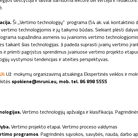
legijos dėstytoja ir laisvai samdoma lektorė bei vertėja ir redaktorė. 
ė.
acija.
Ši ,,Vertimo technologijų" programa (54 ak. val. kontaktinio 
s vertimo technologijomis ir jų taikymo būdais. Siekiant plėsti dalyvi
 programa supažindina asmenis su įvairiomis vertimo technologijomi
ties taikant šias technologijas. Ji padeda suprasti įvairių vertimo įra
s ir priimti pagrįstus sprendimus įvairiuose vertimo projekto etapuos
ogijų vystymosi tendencijas ir ateities perspektyvas.
UI:
Už mokymų organizavimą atsakinga Ekspertinės veiklos ir moky
pkitės
spokiene@mruni.eu, mob. tel. 86 898 5555
nologijas.
Vertimo technologijų apžvalga ir klasifikacija. Pagrindin
dyba.
Vertimo projekto etapai. Vertimo proceso valdymas
ertimo programos
. Pagrindinės sąvokos, savybės, nauda, darbo apl