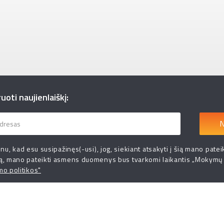
oti naujienlaiškį:
N
inu, kad esu susipažinęs(-usi), jog, siekiant atsakyti į šią mano patei
ą, mano pateikti asmens duomenys bus tvarkomi laikantis „Mokymų
mo politikos"
I