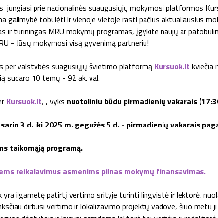
 jungiasi prie nacionalinės suaugusiųjų mokymosi platformos Kursu
 galimybė tobulėti ir vienoje vietoje rasti pačius aktualiausius m
ngas ir turiningas MRU mokymų programas, įgykite naujų ar patobulin
RU - Jūsų mokymosi visą gyvenimą partneriu!
s per valstybės suagusiųjų švietimo platformą
Kursuok.lt
kviečia
sudaro 10 temų - 92 ak. val.
er
Kursuok.lt
,
, vyks
nuotoliniu būdu pirmadienių vakarais (17:3
ario 3 d. iki 2025 m. gegužės 5 d. - pirmadienių vakarais paga
ms taikomąją programą.
iems reikalavimus asmenims pilnas mokymų finansavimas.
ak yra ilgametę patirtį vertimo srityje turinti lingvistė ir lektorė, nuo
 Anksčiau dirbusi vertimo ir lokalizavimo projektų vadove, šiuo metu 