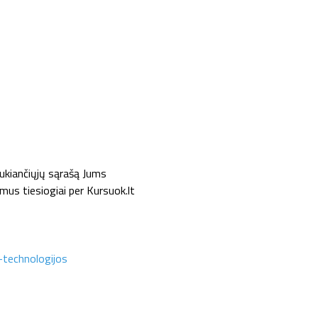
ukiančiųjų sąrašą Jums
mus tiesiogiai per Kursuok.lt
-technologijos