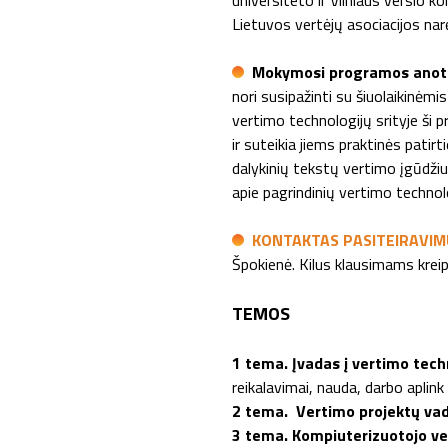
universiteto ir Vilniaus verslo ko
Lietuvos vertėjų asociacijos nar
Mokymosi programos anot
nori susipažinti su šiuolaikinėmi
vertimo technologijų srityje ši
ir suteikia jiems praktinės patir
dalykinių tekstų vertimo įgūdžiu
apie pagrindinių vertimo technol
KONTAKTAS PASITEIRAVIM
Špokienė. Kilus klausimams krei
TEMOS
1 tema.
Įvadas į vertimo tech
reikalavimai, nauda, darbo aplink
2 tema.
Vertimo projektų va
3 tema.
Kompiuterizuotojo v