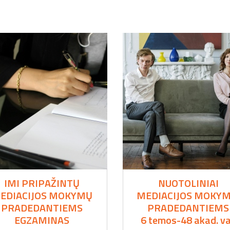
IMI PRIPAŽINTŲ
NUOTOLINIAI
EDIACIJOS MOKYMŲ
MEDIACIJOS MOKYM
PRADEDANTIEMS
PRADEDANTIEMS
EGZAMINAS
6 temos-48 akad. va