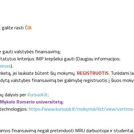
galite rasti
ČIA
 gauti valstybės finansavimą;
ustatytus kriterijus IMP krepšeliui gauti (Daugiau informacijos:
vimas
).
 anketą, jei laukiate būtent šių mokymų.
REGISTRUOTIS
.
Turėdami la
ldytą valstybės finansavimą bei galimybę registruotis į šiuos moky
ų dalyvis per
Kursuok.lt;
Mykolo Romerio universitetą;
technologijos:
https://www.kursuok.lt/mokymai/list/view/vertimo
mos finansavimą negali pretenduoti MRU darbuotojai ir studentai.