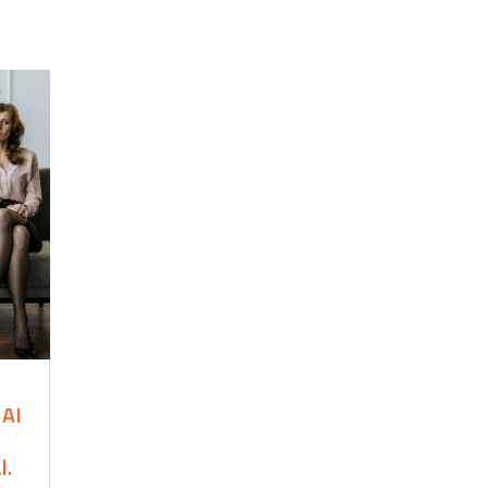
AI
l.