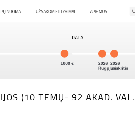
LPŲ NUOMA
UŽSAKOMIEJI TYRIMAI
APIE MUS
DATA
1000
2026
2026
Rugpjūtis
Lapkritis
S (10 TEMŲ- 92 AKAD. VAL.) 