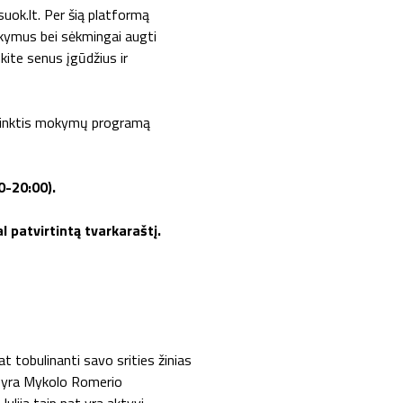
ok.lt. Per šią platformą
okymus bei sėkmingai augti
kite senus įgūdžius ir
 rinktis mokymų programą
0-20:00).
l patvirtintą tvarkaraštį.
lat tobulinanti savo srities žinias
ji yra Mykolo Romerio