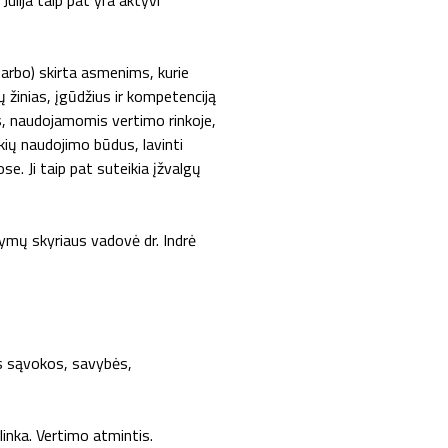
Julija taip pat yra aktyvi
darbo) skirta asmenims, kurie
ų žinias, įgūdžius ir kompetenciją
s, naudojamomis vertimo rinkoje,
nkių naudojimo būdus, lavinti
e. Ji taip pat suteikia įžvalgų
mų skyriaus vadovė dr. Indrė
ės sąvokos, savybės,
inka. Vertimo atmintis.