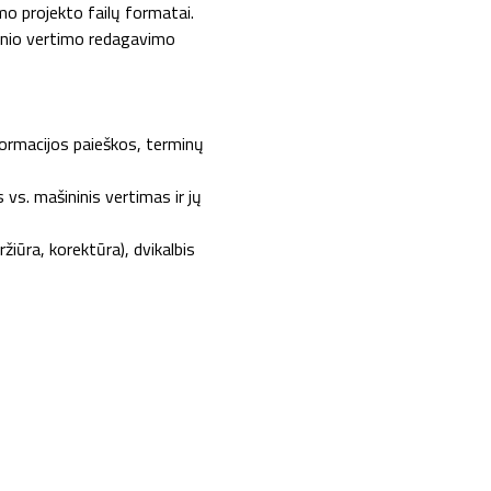
mo projekto failų formatai.
inio vertimo redagavimo
formacijos paieškos, terminų
vs. mašininis vertimas ir jų
iūra, korektūra), dvikalbis