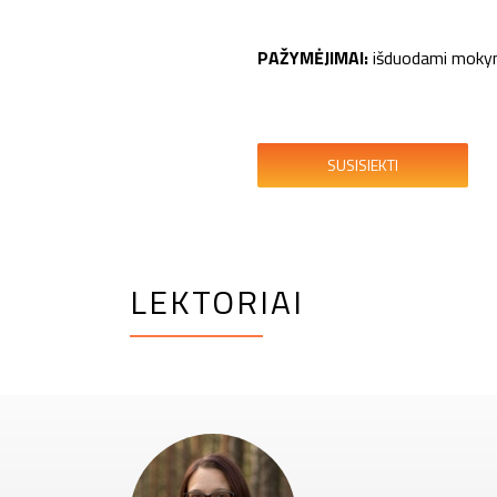
PAŽYMĖJIMAI:
išduodami mokym
SUSISIEKTI
LEKTORIAI