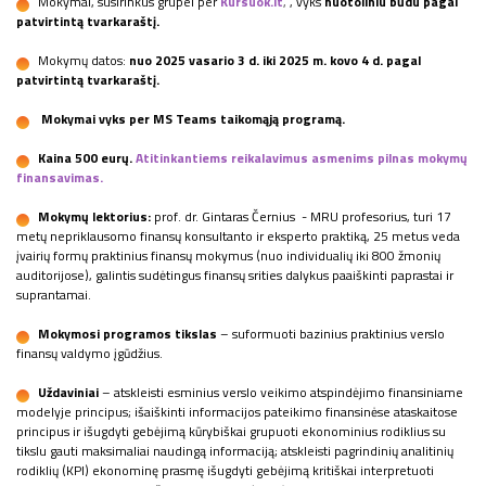
Mokymai, susirinkus grupei per
Kursuok.lt
,
, vyks
nuotoliniu būdu pagal
patvirtintą tvarkaraštį.
Mokymų datos:
nuo 2025 vasario 3 d. iki 2025 m. kovo 4 d. pagal
patvirtintą tvarkaraštį.
Mokymai vyks per MS Teams taikomąją programą.
Kaina 500 eurų.
Atitinkantiems reikalavimus asmenims pilnas mokymų
finansavimas.
Mokymų lektorius:
prof. dr. Gintaras Černius - MRU profesorius, turi 17
metų nepriklausomo finansų konsultanto ir eksperto praktiką, 25 metus veda
įvairių formų praktinius finansų mokymus (nuo individualių iki 800 žmonių
auditorijose), galintis sudėtingus finansų srities dalykus paaiškinti paprastai ir
suprantamai.
Mokymosi programos tikslas
– suformuoti bazinius praktinius verslo
finansų valdymo įgūdžius.
Uždaviniai
– atskleisti esminius verslo veikimo atspindėjimo finansiniame
modelyje principus; išaiškinti informacijos pateikimo finansinėse ataskaitose
principus ir išugdyti gebėjimą kūrybiškai grupuoti ekonominius rodiklius su
tikslu gauti maksimaliai naudingą informaciją; atskleisti pagrindinių analitinių
rodiklių (KPI) ekonominę prasmę išugdyti gebėjimą kritiškai interpretuoti