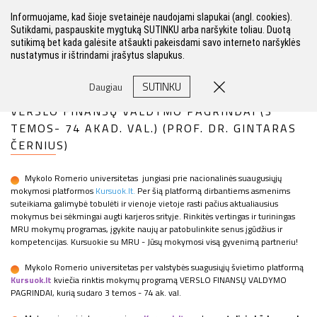
Informuojame, kad šioje svetainėje naudojami slapukai (angl. cookies).
Sutikdami, paspauskite mygtuką SUTINKU arba naršykite toliau. Duotą
sutikimą bet kada galėsite atšaukti pakeisdami savo interneto naršyklės
nustatymus ir ištrindami įrašytus slapukus.
FILTRAS
SUTINKU
Daugiau
VERSLO FINANSŲ VALDYMO PAGRINDAI (3
TEMOS- 74 AKAD. VAL.) (PROF. DR. GINTARAS
ČERNIUS)
Mykolo Romerio universitetas jungiasi prie nacionalinės suaugusiųjų
mokymosi platformos
Kursuok.lt.
Per šią platformą dirbantiems asmenims
suteikiama galimybė tobulėti ir vienoje vietoje rasti pačius aktualiausius
mokymus bei sėkmingai augti karjeros srityje. Rinkitės vertingas ir turiningas
MRU mokymų programas, įgykite naujų ar patobulinkite senus įgūdžius ir
kompetencijas. Kursuokie su MRU - Jūsų mokymosi visą gyvenimą partneriu!
Mykolo Romerio universitetas per valstybės suagusiųjų švietimo platformą
Kursuok.lt
kviečia rinktis mokymų programą VERSLO FINANSŲ VALDYMO
PAGRINDAI, kurią sudaro 3 temos - 74 ak. val.