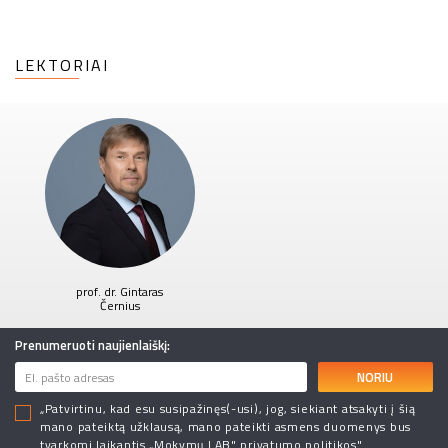
LEKTORIAI
prof. dr. Gintaras
Černius
Prenumeruoti naujienlaiškį:
NORIU
„Patvirtinu, kad esu susipažinęs(-usi), jog, siekiant atsakyti į šią
mano pateiktą užklausą, mano pateikti asmens duomenys bus
tvarkomi laikantis „Mokymų LAB"
privatumo politikos"