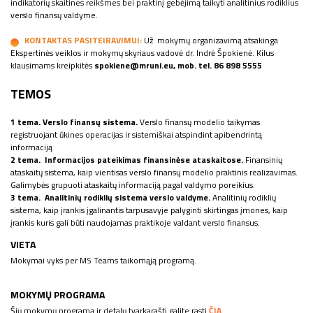
indikatorių skaitines reikšmes bei praktinį gebėjimą taikyti analitinius rodiklius
verslo finansų valdyme.
KONTAKTAS PASITEIRAVIMUI:
Už mokymų organizavimą atsakinga
Ekspertinės veiklos ir mokymų skyriaus vadovė dr. Indrė Špokienė. Kilus
klausimams kreipkitės
spokiene@mruni.eu, mob. tel. 86 898 5555
TEMOS
1 tema. Verslo finansų sistema.
Verslo finansų modelio taikymas
registruojant ūkines operacijas ir sistemiškai atspindint apibendrintą
informaciją
2 tema. Informacijos pateikimas finansinėse ataskaitose.
Finansinių
ataskaitų sistema, kaip vientisas verslo finansų modelio praktinis realizavimas.
Galimybės grupuoti ataskaitų informaciją pagal valdymo poreikius.
3 tema. Analitinių rodiklių sistema verslo valdyme.
Analitinių rodiklių
sistema, kaip įrankis įgalinantis tarpusavyje palyginti skirtingas įmones, kaip
įrankis kuris gali būti naudojamas praktikoje valdant verslo finansus.
VIETA
Mokymai vyks per MS Teams taikomąją programą.
MOKYMŲ PROGRAMA
Šių mokymų programą ir detalų tvarkaraštį galite rasti
ČIA