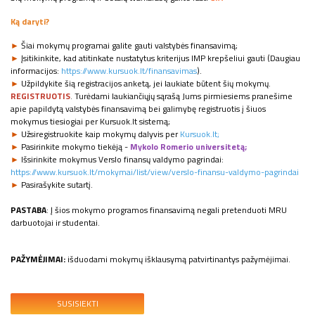
Ką daryti?
►
Šiai mokymų programai galite gauti valstybės finansavimą;
►
Įsitikinkite, kad atitinkate nustatytus kriterijus IMP krepšeliui gauti (Daugiau
informacijos:
https://www.kursuok.lt/finansavimas
).
►
Užpildykite šią registracijos anketą, jei laukiate būtent šių mokymų.
REGISTRUOTIS
.
Turėdami laukiančiųjų sąrašą Jums pirmiesiems pranešime
apie papildytą valstybės finansavimą bei galimybę registruotis į šiuos
mokymus tiesiogiai per Kursuok.lt sistemą;
►
Užsiregistruokite kaip mokymų dalyvis per
Kursuok.lt;
►
Pasirinkite mokymo tiekėją -
Mykolo Romerio universitetą;
►
Išsirinkite mokymus Verslo finansų valdymo pagrindai:
https://www.kursuok.lt/mokymai/list/view/verslo-finansu-valdymo-pagrindai
►
Pasirašykite sutartį.
PASTABA
: Į šios mokymo programos finansavimą negali pretenduoti MRU
darbuotojai ir studentai.
PAŽYMĖJIMAI:
išduodami mokymų išklausymą patvirtinantys pažymėjimai.
SUSISIEKTI