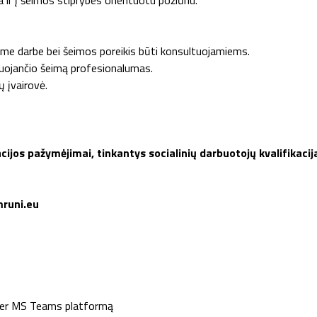
ir į šeimos stiprybes orientuotu požiūriu.
ame darbe bei šeimos poreikis būti konsultuojamiems.
tuojančio šeimą profesionalumas.
 įvairovė.
ijos pažymėjimai, tinkantys socialinių darbuotojų kvalifikacijai
mruni.eu
per MS Teams platformą