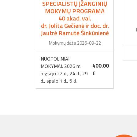
SPECIALISTŲ ĮŽANGINIŲ
MOKYMŲ PROGRAMA
40 akad. val.
dr. Jolita Gečienė ir doc. dr.
Jautrė Ramutė Šinkūnienė
Mokymų data 2026-09-22
NUOTOLINIAI
400.00
MOKYMAI: 2026 m.
€
rugsėjo 22 d., 24 d., 29
d., spalio 1 d., 6 d.