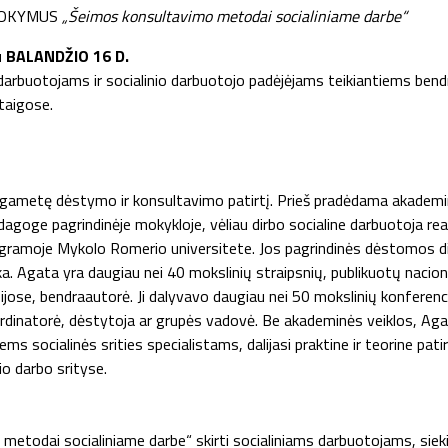
 MOKYMUS
„Šeimos konsultavimo metodai socialiniame darbe“
u BALANDŽIO 16 D.
arbuotojams ir socialinio darbuotojo padėjėjams teikiantiems bendrą
taigose.
lgametę dėstymo ir konsultavimo patirtį. Prieš pradėdama akademi
edagoge pagrindinėje mokykloje, vėliau dirbo socialine darbuotoja rea
gramoje Mykolo Romerio universitete. Jos pagrindinės dėstomos dis
ka. Agata yra daugiau nei 40 mokslinių straipsnių, publikuotų nacion
jose, bendraautorė. Ji dalyvavo daugiau nei 50 mokslinių konferenci
oordinatorė, dėstytoja ar grupės vadovė. Be akademinės veiklos, A
ems socialinės srities specialistams, dalijasi praktine ir teorine pa
io darbo srityse.
odai socialiniame darbe“ skirti socialiniams darbuotojams, siekian