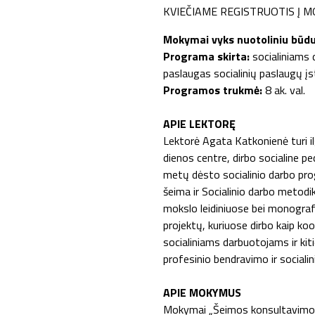
KVIEČIAME REGISTRUOTIS Į
Mokymai vyks nuotoliniu būd
Programa skirta:
socialiniams d
paslaugas socialinių paslaugų įs
Programos trukmė:
8 ak. val.
APIE LEKTORĘ
Lektorė Agata Katkonienė turi i
dienos centre, dirbo socialine p
metų dėsto socialinio darbo pro
šeima ir Socialinio darbo metodi
mokslo leidiniuose bei monografi
projektų, kuriuose dirbo kaip k
socialiniams darbuotojams ir kiti
profesinio bendravimo ir socialin
APIE MOKYMUS
Mokymai „Šeimos konsultavimo met