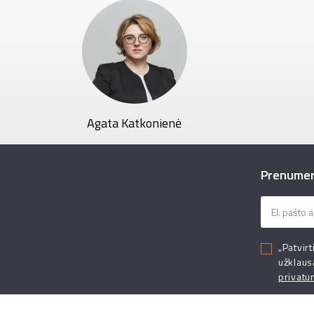
Agata Katkonienė
Prenumeru
„Patvirt
užklaus
privatu