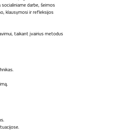
 socialiniame darbe, šeimos
o, klausymosi ir refleksijos
avimui, taikant įvairius metodus
hnikas.
gimą.
us.
tuacijose.