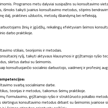
šeimomis. Programos metu dalyviai susipažins su konsultavimo vieta
is, išmoks taikyti įvairius konsultavimo metodus, stiprins bendravim
ę dalį, praktines užduotis, metodų išbandymą bei refleksiją.
darbuotojams žinių ir įgūdžių, reikalingų efektyviam šeimos konsult
inio darbo praktikoje.
tavimo stiliais, teorijomis ir metodais.
sultacinį ryšį, taikyti aktyvaus klausymosi ir grįžtamojo ryšio tec
us, skirtus darbui su šeimomis.
 kaip konsultuojančio socialinio darbuotojo, vaidmenį ir profesinį au
kompetencijos:
ultavimo svarbą socialiniame darbe.
tilius, teorijas ir metodus, taikomus šeimų praktikoje.
imų formulavimo, grįžtamojo ryšio ir struktūruoto pokalbio metod
ikys skirtingus konsultavimo metodus dirbant su šeimomis įvairiose si