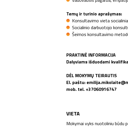
Vadovausis pagarba, empatija 
Temų ir turinio aprašymas:
Konsultavimo vieta socialini
Socialinio darbuotojo konsul
Šeimos konsultavimo metodų
PRAKTINĖ INFORMACIJA
Dalyviams išduodami kvalifikac
DĖL MOKYMŲ TEIRAUTIS
El. paštu: emilija.mikolaite@
mob. tel. +37060916747
VIETA
Mokymai vyks nuotoliniu būdu 