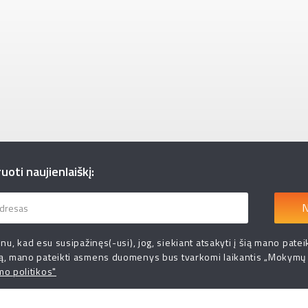
oti naujienlaiškį:
N
inu, kad esu susipažinęs(-usi), jog, siekiant atsakyti į šią mano patei
ą, mano pateikti asmens duomenys bus tvarkomi laikantis „Mokymų
mo politikos"