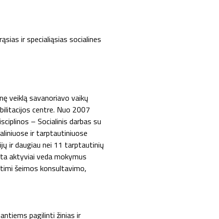
sias ir specialiąsias socialines
nę veiklą savanoriavo vaikų
bilitacijos centre. Nuo 2007
ciplinos – Socialinis darbas su
aliniuose ir tarptautiniuose
jų ir daugiau nei 11 tarptautinių
gata aktyviai veda mokymus
tirtimi šeimos konsultavimo,
tiems pagilinti žinias ir