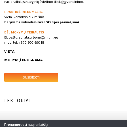
nacionalinių strateginių švietimo tikslų įgyvendinimo.
PRAKTINĖ INFORMACIJA
Vieta: kontaktiniai / mišrūs
Dalyviams išduodami kvalifikacijos pažymėjimai.
DĖL MOKYMŲ TEIRAUTIS
El. paštu: sonata.urbone@mruni.eu
mob. tel. +370 600 69018
VIETA
MOKYMŲ PROGRAMA
SUSISIEKTI
LEKTORIAI
Prenumeruoti naujienlaiškį: