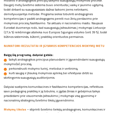
modelio ir andragogikos principų taikymo suaugusiųjų mokymosi procese.
Daugelį metų švietimo sistema buvo orientuota į vaikų ir jaunimo ugdymą,
todėl dirbant su suaugusiaisiais dažnai taikomi jiems netinkami,
demotyvuojantys metodai. Programa siekia tobulinti andragogines
kompetencijas ir padėti andragogams pereiti nuo žinių perdavimo prie
mokymosi procesų fasilitavimo. Tai aktualu ir nacionaliniu mastu. Naujausi
Eurostat duomenys rodo, kad suaugusiųjų įsitraukimas į mokymąsi Lietuvoje
(27,4 %) reikšmingai atsilieka nuo Europos Sąjungos vidurkio (virš 39 %), todėl
būtinos sisteminės, būtent į praktiką orientuotos permainos.
NUMATOMI REZULTATAI IR ĮGYJAMOS KOMPETENCIJOS MOKYMŲ METU
Baigę šią programą, dalyviai gebės:
taikyti andragogikos principus planuodami ir įgyvendindami suaugusiųjų
mokymo(si) procesą,
perkonstruoti mokymo turinį, metodus ir vertinimą,
kurti saugią ir įtraukią mokymosi aplinką bei efektyviai dirbti su
skirtingomis suaugusiųjų auditorijomis.
Dalyviai sustiprins komunikacines ir fasilitavimo kompetencijas, reflektuos
savo pedagoginę praktiką ir ją tobulins, o įgytas žinias ir gebėjimus taikys
prisidėdami prie visuomenės įsitraukimo į mokymąsi visą gyvenimą ir
nacionalinių strateginių švietimo tikslų įgyvendinimo.
Mokymų tikslas
– stiprinti švietimo tiekėjų andragogines, komunikacines ir