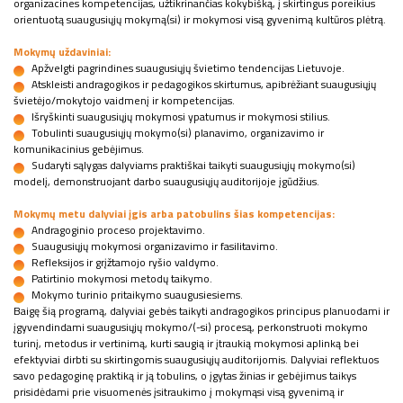
organizacines kompetencijas, užtikrinančias kokybišką, į skirtingus poreikius
orientuotą suaugusiųjų mokymą(si) ir mokymosi visą gyvenimą kultūros plėtrą.
Mokymų uždaviniai:
Apžvelgti pagrindines suaugusiųjų švietimo tendencijas Lietuvoje.
Atskleisti andragogikos ir pedagogikos skirtumus, apibrėžiant suaugusiųjų
švietėjo/mokytojo vaidmenį ir kompetencijas.
Išryškinti suaugusiųjų mokymosi ypatumus ir mokymosi stilius.
Tobulinti suaugusiųjų mokymo(si) planavimo, organizavimo ir
komunikacinius gebėjimus.
Sudaryti sąlygas dalyviams praktiškai taikyti suaugusiųjų mokymo(si)
modelį, demonstruojant darbo suaugusiųjų auditorijoje įgūdžius.
Mokymų metu dalyviai įgis arba patobulins šias kompetencijas:
Andragoginio proceso projektavimo.
Suaugusiųjų mokymosi organizavimo ir fasilitavimo.
Refleksijos ir grįžtamojo ryšio valdymo.
Patirtinio mokymosi metodų taikymo.
Mokymo turinio pritaikymo suaugusiesiems.
Baigę šią programą, dalyviai gebės taikyti andragogikos principus planuodami ir
įgyvendindami suaugusiųjų mokymo/(-si) procesą, perkonstruoti mokymo
turinį, metodus ir vertinimą, kurti saugią ir įtraukią mokymosi aplinką bei
efektyviai dirbti su skirtingomis suaugusiųjų auditorijomis. Dalyviai reflektuos
savo pedagoginę praktiką ir ją tobulins, o įgytas žinias ir gebėjimus taikys
prisidėdami prie visuomenės įsitraukimo į mokymąsi visą gyvenimą ir