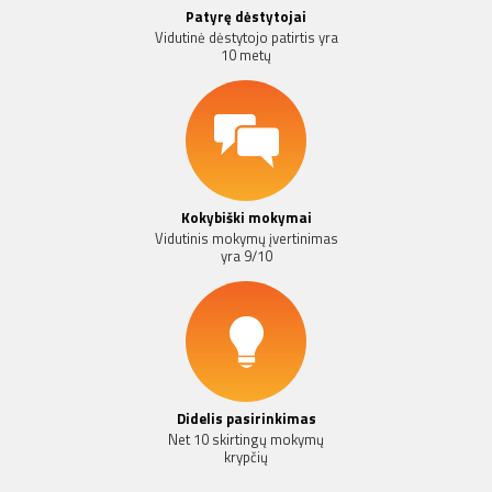
Patyrę dėstytojai
Vidutinė dėstytojo patirtis yra
10 metų
Kokybiški mokymai
Vidutinis mokymų įvertinimas
yra 9/10
Didelis pasirinkimas
Net 10 skirtingų mokymų
krypčių