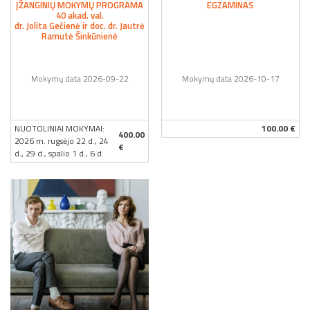
ĮŽANGINIŲ MOKYMŲ PROGRAMA
EGZAMINAS
40 akad. val.
dr. Jolita Gečienė ir doc. dr. Jautrė
Ramutė Šinkūnienė
Mokymų data 2026-09-22
Mokymų data 2026-10-17
NUOTOLINIAI MOKYMAI:
100.00 €
400.00
2026 m. rugsėjo 22 d., 24
€
d., 29 d., spalio 1 d., 6 d.