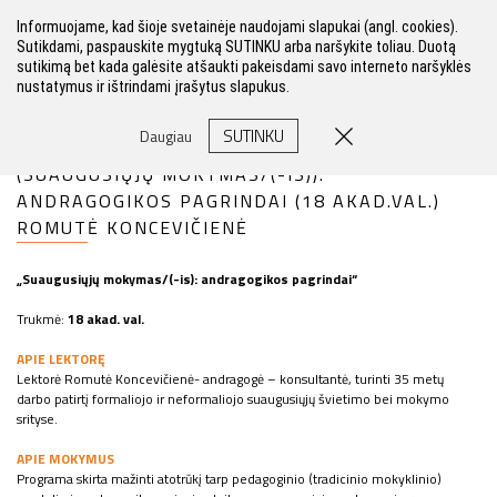
Informuojame, kad šioje svetainėje naudojami slapukai (angl. cookies).
Sutikdami, paspauskite mygtuką SUTINKU arba naršykite toliau. Duotą
sutikimą bet kada galėsite atšaukti pakeisdami savo interneto naršyklės
nustatymus ir ištrindami įrašytus slapukus.
FILTRAS
SUTINKU
Daugiau
(SUAUGUSIŲJŲ MOKYMAS/(-IS)):
ANDRAGOGIKOS PAGRINDAI (18 AKAD.VAL.)
ROMUTĖ KONCEVIČIENĖ
„Suaugusiųjų mokymas/(-is): andragogikos pagrindai“
Trukmė:
18 akad. val.
APIE LEKTORĘ
Lektorė Romutė Koncevičienė- andragogė – konsultantė, turinti 35 metų
darbo patirtį formaliojo ir neformaliojo suaugusiųjų švietimo bei mokymo
srityse.
APIE MOKYMUS
Programa skirta mažinti atotrūkį tarp pedagoginio (tradicinio mokyklinio)