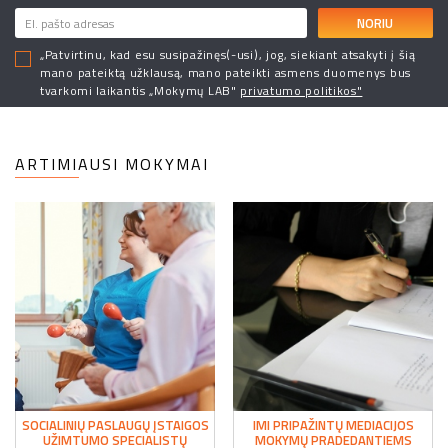
NORIU
„Patvirtinu, kad esu susipažinęs(-usi), jog, siekiant atsakyti į šią
mano pateiktą užklausą, mano pateikti asmens duomenys bus
tvarkomi laikantis „Mokymų LAB"
privatumo politikos"
ARTIMIAUSI MOKYMAI
SOCIALINIŲ PASLAUGŲ ĮSTAIGOS
IMI PRIPAŽINTŲ MEDIACIJOS
UŽIMTUMO SPECIALISTŲ
MOKYMŲ PRADEDANTIEMS