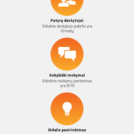
Patyrę dėstytojai
Vidutinė dėstytojo patirtis yra
10 metų
Kokybiški mokymai
Vidutinis mokymų įvertinimas
yra 9/10
Didelis pasirinkimas