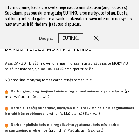
Informuojame, kad šioje svetainėje naudojami slapukai (angl. cookies).
Sutikdami, paspauskite mygtuką SUTINKU arba naršykite toliau. Duotą
sutikimą bet kada galėsite atšaukti pakeisdami savo interneto naršyklės
nustatymus ir ištrindami įrašytus slapukus.
FILTRAS
SUTINKU
Daugiau
DARBO TEISĖS MOKYMŲ TEMOS
Visas DARBO TEISĖS mokymų temas ir jų išsamius aprašus rasite MOKYMŲ
paieškos kategorijoje
DARBO TEISĖ
arba spauskite čia.
Siūlome šias mokymų temas darbo teisės tematikoje:
Darbo ginčų nagrinėjimo teisinis reglamentavimas ir procedūros
(prof.
dr. V. Mačiulaitis) (6 ak. val.)
Darbo sutarčių sudarymo, vykdymo ir nutraukimo teisinis reguliavimas
ir praktinės problemos
(prof. dr. V. Mačiulaitis) (6 ak. val.)
Darbo ir pioilsio teisinio reguliavimo ypatumai, teisinės darbo
organizavimo problemos
(prof. dr. V. Mačiulaitis) (6 ak. val.)