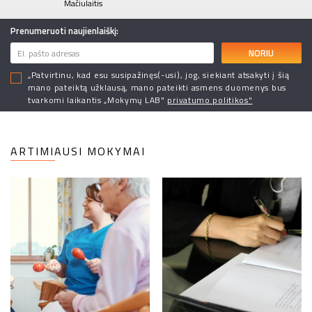
Mačiulaitis
Prenumeruoti naujienlaiškį:
NORIU
„Patvirtinu, kad esu susipažinęs(-usi), jog, siekiant atsakyti į šią
mano pateiktą užklausą, mano pateikti asmens duomenys bus
tvarkomi laikantis „Mokymų LAB"
privatumo politikos"
ARTIMIAUSI MOKYMAI