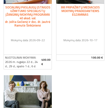
SOCIALINIŲ PASLAUGŲ ĮSTAIGOS
IMI PRIPAŽINTŲ MEDIACIJOS
UŽIMTUMO SPECIALISTŲ
MOKYMŲ PRADEDANTIEMS
ĮŽANGINIŲ MOKYMŲ PROGRAMA
EGZAMINAS
40 akad. val.
dr. Jolita Gečienė ir doc. dr. Jautrė
Ramutė Šinkūnienė
Mokymų data 2026-09-22
Mokymų data 2026-10-17
NUOTOLINIAI MOKYMAI:
100.00 €
400.00
2026 m. rugsėjo 22 d., 24
€
d., 29 d., spalio 1 d., 6 d.