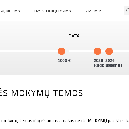
LPŲ NUOMA
UŽSAKOMIEJI TYRIMAI
APIE MUS
DATA
1000
2026
2026
Rugpjūtis
Lapkritis
SĖS MOKYMŲ TEMOS
okymų temas ir jų išsamius aprašus rasite MOKYMŲ paieškos ka