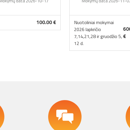
Mokymų data 2026-10-17
Mokymų data 2026-11-0
100.00 €
Nuotoliniai mokymai
60
2026 lapkričio
€
7,14,21,28 ir gruodžio 5,
12 d.