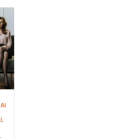
AI
l.