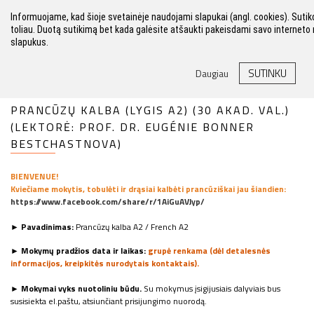
Informuojame, kad šioje svetainėje naudojami slapukai (angl. cookies). Sut
toliau. Duotą sutikimą bet kada galėsite atšaukti pakeisdami savo interneto 
slapukus.
FILTRAS
SUTINKU
Daugiau
PRANCŪZŲ KALBA (LYGIS A2) (30 AKAD. VAL.)
(LEKTORĖ: PROF. DR. EUGÉNIE BONNER
BESTCHASTNOVA)
BIENVENUE!
Kviečiame mokytis, tobulėti ir drąsiai kalbėti prancūziškai jau šiandien:
https://www.facebook.com/share/r/1AiGuAVJyp/
► Pavadinimas:
Prancūzų kalba A2 / French A2
► Mokymų pradžios data ir laikas:
grupė renkama (dėl detalesnės
informacijos, kreipkitės nurodytais kontaktais).
► Mokymai vyks nuotoliniu būdu.
Su mokymus įsigijusiais dalyviais bus
susisiekta el.paštu, atsiunčiant prisijungimo nuorodą.