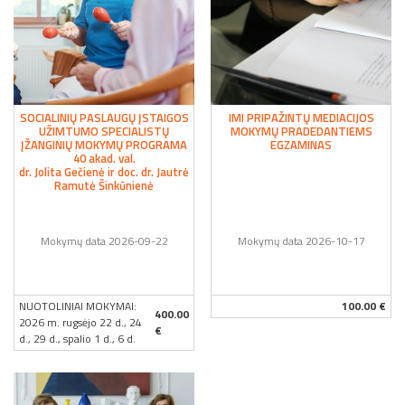
SOCIALINIŲ PASLAUGŲ ĮSTAIGOS
IMI PRIPAŽINTŲ MEDIACIJOS
UŽIMTUMO SPECIALISTŲ
MOKYMŲ PRADEDANTIEMS
ĮŽANGINIŲ MOKYMŲ PROGRAMA
EGZAMINAS
40 akad. val.
dr. Jolita Gečienė ir doc. dr. Jautrė
Ramutė Šinkūnienė
Mokymų data 2026-09-22
Mokymų data 2026-10-17
NUOTOLINIAI MOKYMAI:
100.00 €
400.00
2026 m. rugsėjo 22 d., 24
€
d., 29 d., spalio 1 d., 6 d.