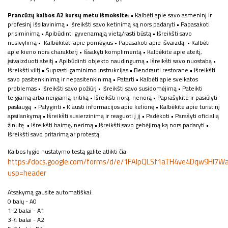
Prancūzų kalbos A2 kursų metu išmoksite:
• Kalbėti apie savo asmeninį ir
profesinį išsilavinimą • Išreikšti savo ketinimą ką nors padaryti • Papasakoti
prisiminimą • Apibūdinti gyvenamąją vietą/rasti būstą • Išreikšti savo
nusivylimą • Kalbėkitėti apie pomėgius • Papasakoti apie išvaizdą • Kalbėti
apie kieno nors charakterį • Išsakyti komplimentą • Kalbėkite apie ateitį,
įsivaizduoti ateitį • Apibūdinti objekto naudingumą • Išreikšti savo nuostabą •
Išreikšti viltį • Suprasti gaminimo instrukcijas • Bendrauti restorane • Išreikšti
savo pasitenkinimą ir nepasitenkinimą • Patarti • Kalbėti apie sveikatos
problemas • Išreikšti savo požiūrį • Išreikšti savo susidomėjimą • Pateikti
teigiamą arba neigiamą kritiką • Išreikšti norą, nenorą • Paprašykite ir pasiūlyti
paslaugą • Palyginti • Klausti informacijos apie kelionę • Kalbėkite apie turistinį
apsilankymą • Išreikšti susierzinimą ir reaguoti į jį • Padėkoti • Parašyti oficialią
žinutę • Išreikšti baimę, nerimą • Išreikšti savo gebėjimą ką nors padaryti •
Išreikšti savo pritarimą ar protestą.
Kalbos lygio nustatymo testą galite atlikti čia:
https://docs.google.com/forms/d/e/1FAIpQLSf1aTH4ve4Dqw9Hl7
usp=header
Atsakymą gausite automatiškai:
0 balų - A0
1-2 balai - A1
3-4 balai - A2