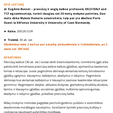
APIE LEKTORĘ
dr. Eugénie Bonner - prancūzų ir anglų kalbos profesorė, DELF/DALF and
TCF egzaminuotoja, turinti daugiau nei 20 metų mokymo patirties, šiuo
metu dirba Mykolo Romerio universitete, taip pat yra dėsčiusi Paris
Ouest la Défense University ir University of Caen Normandy.
► Kaina:
200,00 EUR
► Trukmė:
30 ak. val.
Užsiėmimai vyks 2 kartus per savaitę: pirmadieniais ir trečiadieniais, po 2
akad. val. (90 min).
APRAŠYMAS
Pancūzų kalbos (30 ak. val.) kursai skirti besimokantiems, norintiems įgyti arba
patobulinti bendrosios prancūzų kalbos kalbos įgūdžius, apimančius kasdienes
temas ir situacijas. Juose pagrindinis dėmesys skiriamas keturių bendravimo
įgūdžių ugdymui: klausymui, kalbėjimui, skaitymui ir rašymui. Pagrindinis
dėmesys bus skiriamas kalbėjimui ir klausymo įvairiose kasdienėse situacijose
gerinimui. Nagrinėjami dalykai: aktualus žodynas, gramatinių struktūrų studijos,
tarimo ir klausymo įgūdžiai, socialiniai įgūdžiai, kultūrinis sąmoningumas,
skaitymo ir rašymo įgūdžiai, pokalbiai prancūzų kalba.
Mūsų mokymo metodas pagrįstas psicholingvistiniu požiūriu ir autentiškos
akademinės medžiagos naudojimu. Kviečiame tyrinėti prancūzų kultūrą ir
civilizaciją naudojant autentišką medžiagą.