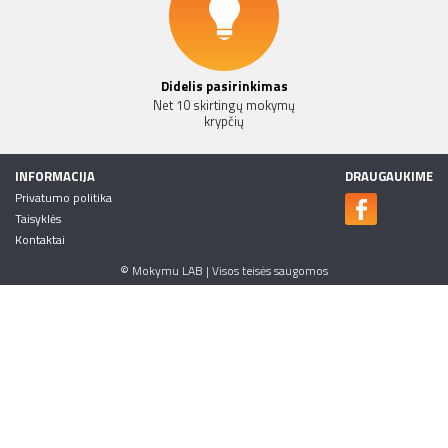
Didelis pasirinkimas
Net 10 skirtingų mokymų
krypčių
INFORMACIJA
DRAUGAUKIME
Privatumo politika
Taisyklės
Kontaktai
© Mokymu LAB | Visos teisės saugomos