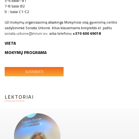
5-6 balai- B1
7-8 balai B2
9 - balai C1-C2
Už mokymų organizavimą atsakinga Mokymosi visą gyvenimą centro
vadybininkė Sonata Urbonė. Kilus klausimams kreipkitės el. paštu
sonata.urbone@mruni.eu
arba telefonu
+370 600 69018
VIETA
MOKYMŲ PROGRAMA
SUSISIEKTI
LEKTORIAI