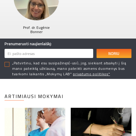
Prof. dr. Eugénie
Bonner
Prenumeruoti naujienlaiškį:
NORIU
„Patvirtinu, kad esu susipažinęs(-usi), jog, siekiant atsakyti į šią
mano pateiktą užklausą, mano pateikti asmens duomenys bus
tvarkomi laikantis „Mokymų LAB"
privatumo politikos"
ARTIMIAUSI MOKYMAI